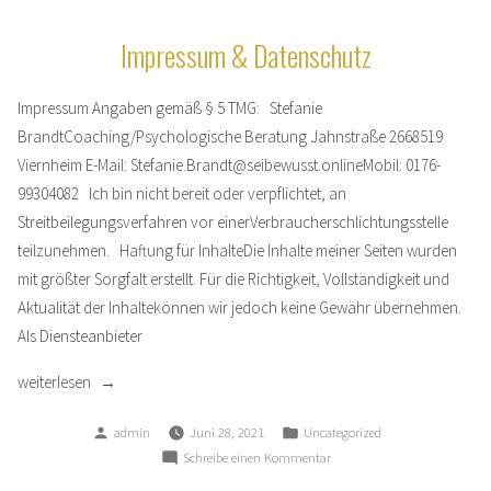
Impressum & Datenschutz
Impressum Angaben gemäß § 5 TMG: Stefanie
BrandtCoaching/Psychologische Beratung Jahnstraße 2668519
Viernheim E-Mail: Stefanie.Brandt@seibewusst.onlineMobil: 0176-
99304082 Ich bin nicht bereit oder verpflichtet, an
Streitbeilegungsverfahren vor einerVerbraucherschlichtungsstelle
teilzunehmen. Haftung für InhalteDie Inhalte meiner Seiten wurden
mit größter Sorgfalt erstellt. Für die Richtigkeit, Vollständigkeit und
Aktualität der Inhaltekönnen wir jedoch keine Gewähr übernehmen.
Als Diensteanbieter
„Impressum
weiterlesen
&
Verfasst
Veröffentlicht
admin
Juni 28, 2021
Uncategorized
Datenschutz“
von
in
zu
Schreibe einen Kommentar
Impressum