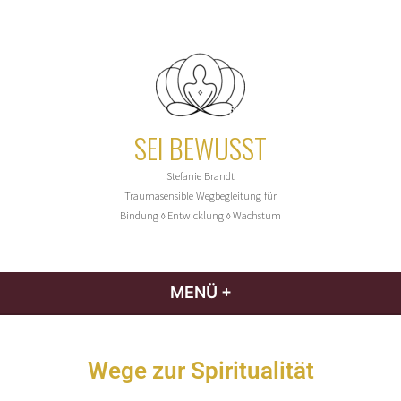
SEI BEWUSST
Stefanie Brandt
Traumasensible Wegbegleitung für
Bindung
Entwicklung
Wachstum
◊
◊
MENÜ
+
AUFGEKLAPPT
ZUGEKLAPPT
Wege zur Spiritualität