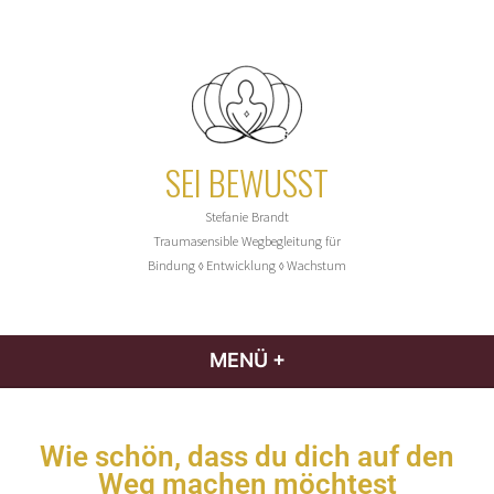
SEI BEWUSST
Stefanie Brandt
Traumasensible Wegbegleitung für
Bindung
Entwicklung
Wachstum
◊
◊
MENÜ
+
AUFGEKLAPPT
ZUGEKLAPPT
Wie schön, dass du dich auf den
Weg machen möchtest