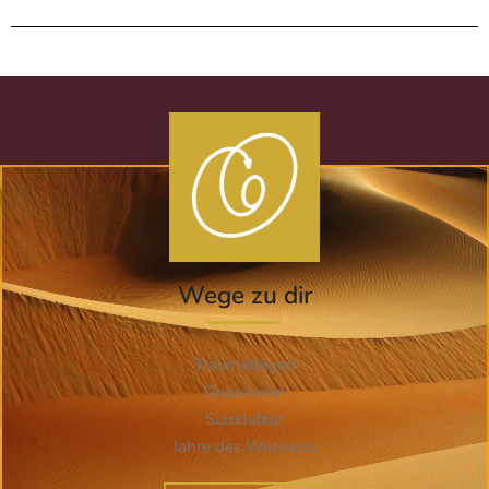
Wege zu dir
Traumafolgen
Depression
Suizidalität
Jahre des Wechsels