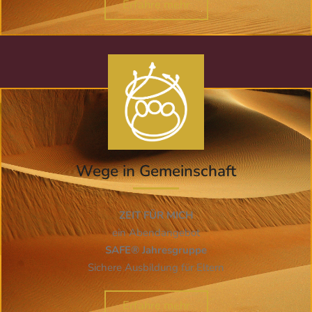
Erfahre mehr
Wege in Gemeinschaft
ZEIT FÜR MICH
ein Abendangebot
SAFE® Jahresgruppe
Sichere Ausbildung für Eltern
Erfahre mehr