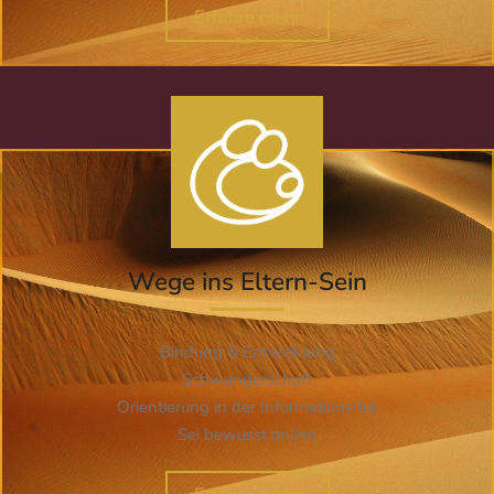
Erfahre mehr
Wege ins Eltern-Sein
Bindung & Entwicklung
Schwangerschaft
Orientierung in der Informationsflut
Sei bewusst online